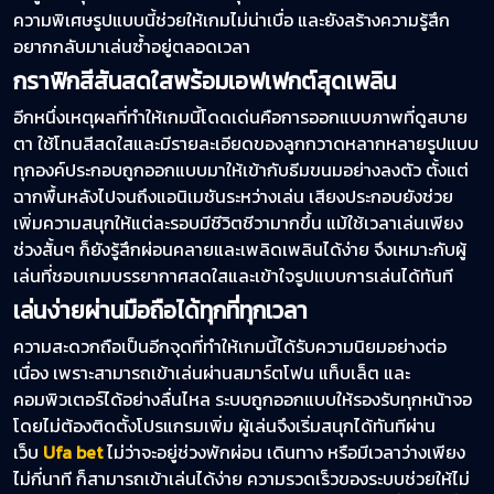
ความพิเศษรูปแบบนี้ช่วยให้เกมไม่น่าเบื่อ และยังสร้างความรู้สึก
อยากกลับมาเล่นซ้ำอยู่ตลอดเวลา
กราฟิกสีสันสดใสพร้อมเอฟเฟกต์สุดเพลิน
อีกหนึ่งเหตุผลที่ทำให้เกมนี้โดดเด่นคือการออกแบบภาพที่ดูสบาย
ตา ใช้โทนสีสดใสและมีรายละเอียดของลูกกวาดหลากหลายรูปแบบ
ทุกองค์ประกอบถูกออกแบบมาให้เข้ากับธีมขนมอย่างลงตัว ตั้งแต่
ฉากพื้นหลังไปจนถึงแอนิเมชันระหว่างเล่น เสียงประกอบยังช่วย
เพิ่มความสนุกให้แต่ละรอบมีชีวิตชีวามากขึ้น แม้ใช้เวลาเล่นเพียง
ช่วงสั้นๆ ก็ยังรู้สึกผ่อนคลายและเพลิดเพลินได้ง่าย จึงเหมาะกับผู้
เล่นที่ชอบเกมบรรยากาศสดใสและเข้าใจรูปแบบการเล่นได้ทันที
เล่นง่ายผ่านมือถือได้ทุกที่ทุกเวลา
ความสะดวกถือเป็นอีกจุดที่ทำให้เกมนี้ได้รับความนิยมอย่างต่อ
เนื่อง เพราะสามารถเข้าเล่นผ่านสมาร์ตโฟน แท็บเล็ต และ
คอมพิวเตอร์ได้อย่างลื่นไหล ระบบถูกออกแบบให้รองรับทุกหน้าจอ
โดยไม่ต้องติดตั้งโปรแกรมเพิ่ม ผู้เล่นจึงเริ่มสนุกได้ทันทีผ่าน
เว็บ
Ufa bet
ไม่ว่าจะอยู่ช่วงพักผ่อน เดินทาง หรือมีเวลาว่างเพียง
ไม่กี่นาที ก็สามารถเข้าเล่นได้ง่าย ความรวดเร็วของระบบช่วยให้ไม่