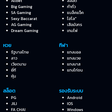
Allbet
สล็อต
Big Gaming
กำถั่ว
SA Gaming
แบล็คแจ็ค
Sexy Baccarat
ไฮโล"
AG Gaming
เสือมังกร
Dream Gaming
เกมไพ่
หวย
กีฬา
รัฐบาลไทย
แทงบอล
ลาว
แทงมวย
เวียดนาม
แทงบาส
ยี่กี
แทงไก่ชน
หุ้น
สล็อต
รองรับระบบ
PG
Android
JILI
IOS
FA CHAI
Windows