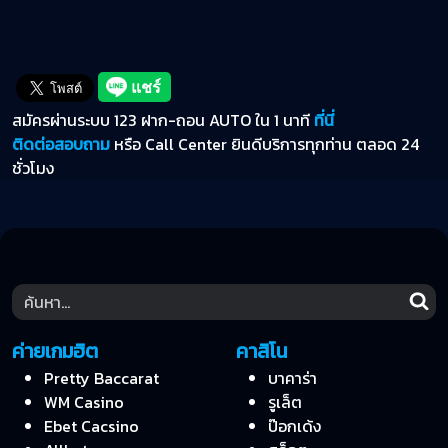
สมัครผ่านระบบ 123 ฝาก-ถอน AUTO ใน 1 นาที
ที่นี่
ติดต่อสอบถาม
หรือ Call Center ยินดีบริการทุกท่าน ตลอด 24
ชั่วโมง
ค่ายเกมฮิต
คาสิโน
Pretty Baccarat
บาคาร่า
WM Casino
รูเล็ต
Ebet Cacsino
ป๊อกเด้ง