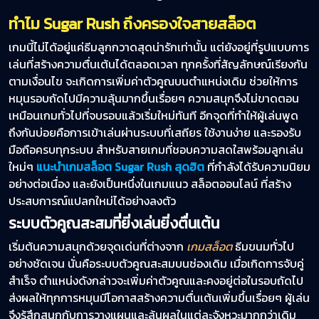
ทำไม Sugar Rush ถึงครองใจสายสล็อต
เกมนี้ไม่ได้อยู่แค่ธีมลูกกวาดสุดน่ารักเท่านั้น แต่ยังอยู่ที่รูปแบบการ
เล่นที่สร้างความตื่นเต้นได้ตลอดเวลา ทุกครั้งที่สัญลักษณ์เรียงกัน
ตามเงื่อนไข จะเกิดการเพิ่มค่าตัวคูณบนตำแหน่งเดิม ช่วยให้การ
หมุนรอบถัดไปมีความลุ้นมากขึ้นเรื่อยๆ ความสนุกจึงไม่ขาดตอน
เหมือนเกมทั่วไปที่จบรอบแล้วเริ่มใหม่ทันที อีกจุดที่ทำให้ผู้เล่นพูด
ถึงกันบ่อยคือการเข้าเล่นผ่านระบบที่เสถียร ใช้งานง่าย และรองรับ
มือถือครบทุกระบบ สำหรับสายเกมที่ชอบความสดใสพร้อมลูกเล่น
ใหม่ๆ
แนะนำเกมสล็อต Sugar Rush สุดฮิต
ที่กำลังได้รับความนิยม
อย่างต่อเนื่อง และยังเป็นหนึ่งในเกมแนว สล็อตออนไลน์ ที่สร้าง
ประสบการณ์แปลกใหม่ได้อย่างลงตัว
ระบบตัวคูณสะสมที่ยิ่งเล่นยิ่งตื่นเต้น
เริ่มต้นความสนุกด้วยจุดเด่นที่ต่างจาก
เกมสล็อต
ธีมขนมทั่วไป
อย่างชัดเจน นั่นคือระบบตัวคูณสะสมบนช่องเดิม เมื่อเกิดการจับคู่
สำเร็จ ตำแหน่งดังกล่าวจะเพิ่มค่าตัวคูณและคงอยู่ต่อในรอบถัดไป
ส่งผลให้ทุกการหมุนมีโอกาสสร้างความตื่นเต้นเพิ่มขึ้นเรื่อยๆ ผู้เล่น
จึงรู้สึกสนุกกับการวางแผนและลุ้นผลในแต่ละจังหวะมากกว่าเดิม