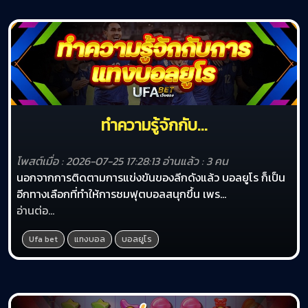
ทำความรู้จักกับ...
โพสต์เมื่อ : 2026-07-25 17:28:13
อ่านแล้ว : 3 คน
นอกจากการติดตามการแข่งขันของลีกดังแล้ว บอลยูโร ก็เป็น
อีกทางเลือกที่ทำให้การชมฟุตบอลสนุกขึ้น เพร...
อ่านต่อ...
Ufa bet
แทงบอล
บอลยูโร