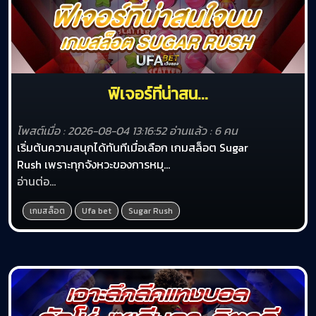
ฟิเจอร์ที่น่าสน...
โพสต์เมื่อ : 2026-08-04 13:16:52
อ่านแล้ว : 6 คน
เริ่มต้นความสนุกได้ทันทีเมื่อเลือก เกมสล็อต Sugar
Rush เพราะทุกจังหวะของการหมุ...
อ่านต่อ...
เกมสล็อต
Ufa bet
Sugar Rush