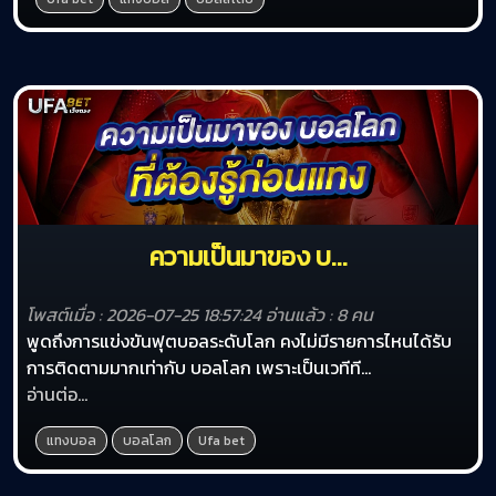
ความเป็นมาของ บ...
โพสต์เมื่อ : 2026-07-25 18:57:24
อ่านแล้ว : 8 คน
พูดถึงการแข่งขันฟุตบอลระดับโลก คงไม่มีรายการไหนได้รับ
การติดตามมากเท่ากับ บอลโลก เพราะเป็นเวทีที...
อ่านต่อ...
แทงบอล
บอลโลก
Ufa bet