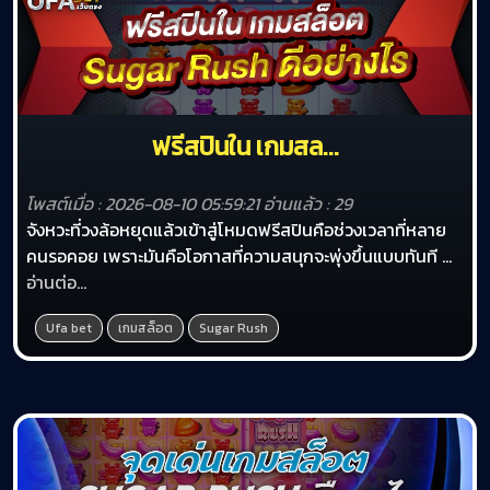
ฟรีสปินใน เกมสล...
โพสต์เมื่อ : 2026-08-10 05:59:21
อ่านแล้ว : 29
จังหวะที่วงล้อหยุดแล้วเข้าสู่โหมดฟรีสปินคือช่วงเวลาที่หลาย
คนรอคอย เพราะมันคือโอกาสที่ความสนุกจะพุ่งขึ้นแบบทันที ...
อ่านต่อ...
Ufa bet
เกมสล็อต
Sugar Rush