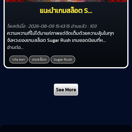
แนะนำเกมสล็อต S...
โพสต์เมื่อ : 2026-08-09 15:43:15
อ่านแล้ว : 103
ความหวานที่ไม่ได้มาแค่ภาพแต่จัดเต็มด้วยความลุ้นในทุก
จังหวะของเกมสล็อต Sugar Rush เกมยอดนิยมที่ห...
อ่านต่อ...
Ufa bet
เกมสล็อต
Sugar Rush
See More