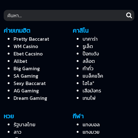
ค่ายเกมฮิต
คาสิโน
Pretty Baccarat
บาคาร่า
WM Casino
รูเล็ต
Ebet Cacsino
ป๊อกเด้ง
Allbet
สล็อต
Big Gaming
กำถั่ว
SA Gaming
แบล็คแจ็ค
Sexy Baccarat
ไฮโล"
AG Gaming
เสือมังกร
Dream Gaming
เกมไพ่
หวย
กีฬา
รัฐบาลไทย
แทงบอล
ลาว
แทงมวย