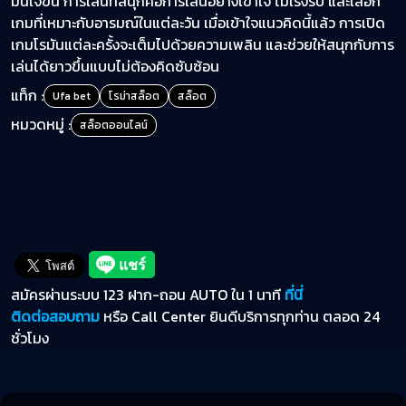
มั่นใจขึ้น การเล่นที่สนุกคือการเล่นอย่างเข้าใจ ไม่เร่งรีบ และเลือก
เกมที่เหมาะกับอารมณ์ในแต่ละวัน เมื่อเข้าใจแนวคิดนี้แล้ว การเปิด
เกมโรมันแต่ละครั้งจะเต็มไปด้วยความเพลิน และช่วยให้สนุกกับการ
เล่นได้ยาวขึ้นแบบไม่ต้องคิดซับซ้อน
แท็ก :
Ufa bet
โรม่าสล็อต
สล็อต
หมวดหมู่ :
สล็อตออนไลน์
สมัครผ่านระบบ 123 ฝาก-ถอน AUTO ใน 1 นาที
ที่นี่
ติดต่อสอบถาม
หรือ Call Center ยินดีบริการทุกท่าน ตลอด 24
ชั่วโมง