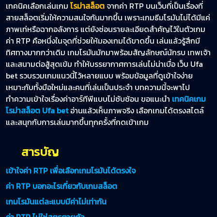
เทคนิคเลือกเล่นเกม
โรม่าสล็อต
จากค่า RTP บนเว็บที่เป็นเรื่องที่
สายสล็อตเริ่มให้ความสนใจกันมากขึ้น เพราะเกมธีมโรมันไม่ได้มีแค่
ภาพเท่หรือฉากอลังการ แต่ยังซ่อนรายละเอียดสำคัญไว้ในตัวเกม
ค่า RTP คือหนึ่งในจุดที่ช่วยให้มองเกมได้ขาดขึ้น เล่นแล้วรู้สึกมี
ทิศทางมากกว่าเดิม เกมโรมันมักมาพร้อมสัญลักษณ์นักรบ เทพเจ้า
และสนามต่อสู้สุดเข้ม ทำให้บรรยากาศการเล่นไม่น่าเบื่อ เว็บ Ufa
bet รวบรวมเกมแนวนี้ไว้หลายแบบ พร้อมข้อมูลที่ดูเข้าใจง่าย
เหมาะกับทั้งมือใหม่และคนที่เล่นเป็นประจำ บทความนี้จะพาไป
ทำความเข้าใจเรื่องค่าอาร์ทีพีแบบไม่ซับซ้อน ขอแนะนำ
เทคนิคเกม
โรม่าสล็อต Ufa bet
อ่านแล้วเห็นภาพจริง เลือกเกมได้ตรงสไตล์
และสนุกกับการเล่นมากขึ้นทุกครั้งที่กดเข้าเกม
เข้าใจค่า RTP เพื่อเลือกเกมโรมันได้ตรงใจ
ค่า RTP บอกอะไรเกี่ยวกับเกมสล็อต
เกมโรมันแต่ละแบบมีค่าไม่เท่ากัน
ค่า RTP ไม่ใช่สูตรตายตัว