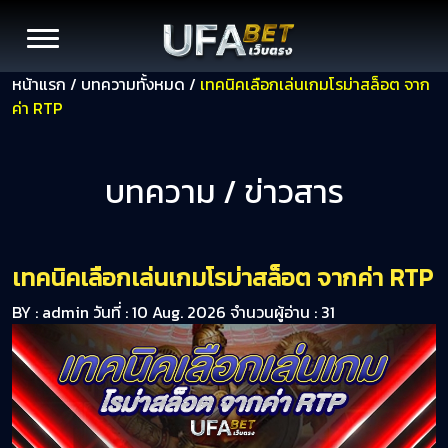
หน้าแรก
/
บทความทั้งหมด
/
เทคนิคเลือกเล่นเกมโรม่าสล็อต จาก
ค่า RTP
บทความ / ข่าวสาร
เทคนิคเลือกเล่นเกมโรม่าสล็อต จากค่า RTP
BY :
admin
วันที่ : 10 Aug. 2026
จำนวนผู้อ่าน : 31