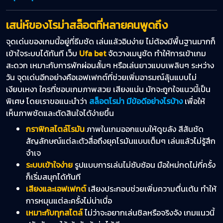
เสน่ห์ของโรม่าสล็อตที่หลายคนพูดถึง
จุดเด่นของเกมนี้อยู่ที่ธีมชัด เล่นแล้วอินง่าย ไม่ต้องมีพื้นฐานมากก็
เข้าใจระบบได้ทันที เว็บ
Ufa bet
จัดวางเมนูชัด ทำให้การเข้าเกม
สะดวก เหมาะกับการพักผ่อนสั้นๆ หรือเล่นยาวแบบเพลินๆ ระหว่าง
วัน จุดเด่นอีกอย่างคือเอฟเฟกต์ที่ช่วยเพิ่มอารมณ์ลุ้นแบบไม่
เงียบเหงา ใครที่ชอบเกมภาพสวย เสียงแน่น มักจะถูกใจแนวนี้เป็น
พิเศษ โดยเราขอแนะนำว่า
สล็อตโรม่า มีข้อดีอย่างไรบ้าง
เพื่อให้
เห็นภาพชัดและตัดสินใจได้ง่ายขึ้น
กราฟิกสไตล์โรมัน
ภาพในเกมออกแบบให้ดูขลัง สีสันชัด
สัญลักษณ์แต่ละตัวสื่อถึงยุคโรมันแบบเต็มๆ เล่นแล้วไม่รู้สึก
จำเจ
ระบบเข้าใจง่าย
รูปแบบการเล่นไม่ซับซ้อน มือใหม่กดไม่กี่ครั้ง
ก็เริ่มสนุกได้ทันที
เสียงและเอฟเฟกต์
เสียงประกอบช่วยเพิ่มความตื่นเต้น ทำให้
การหมุนแต่ละครั้งไม่น่าเบื่อ
เหมาะกับทุกสไตล์
ไม่ว่าจะอยากเล่นชิลหรือจริงจัง เกมแนวนี้