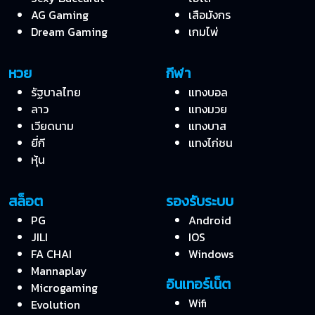
AG Gaming
เสือมังกร
Dream Gaming
เกมไพ่
หวย
กีฬา
รัฐบาลไทย
แทงบอล
ลาว
แทงมวย
เวียดนาม
แทงบาส
ยี่กี
แทงไก่ชน
หุ้น
สล็อต
รองรับระบบ
PG
Android
JILI
IOS
FA CHAI
Windows
Mannaplay
อินเทอร์เน็ต
Microgaming
Wifi
Evolution