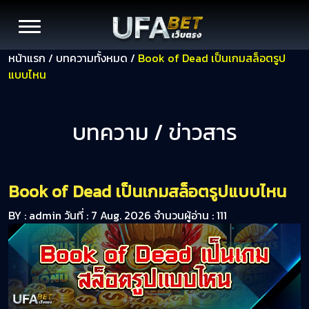
หน้าแรก
/
บทความทั้งหมด
/
Book of Dead เป็นเกมสล็อตรูป
แบบไหน
บทความ / ข่าวสาร
Book of Dead เป็นเกมสล็อตรูปแบบไหน
BY :
admin
วันที่ : 7 Aug. 2026
จำนวนผู้อ่าน : 111