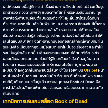
เสน่ห์ของเกมนี้อยู่ที่การเล่าเรื่องผ่านภาพสัญลักษณ์ ไม่ว่าจะเป็นรูป
นักสำรวจ ดวงตาเทพเจ้า แมลงศักดิ์สิทธิ์ หรือหนังสือโบราณ ทุก
ภาพสื่อถึงตำนานอียิปต์แบบตรงตัว ทำให้ผู้เล่นเข้าใจธีมได้ทันที
ตั้งแต่รอบแรก พื้นหลังเป็นพีระมิดและทะเลทราย สีทองกับสีน้ำตาล
ช่วยสร้างบรรยากาศเก่าแก่และลึกลับ ระบบวงหมุนใช้โครงสร้าง
เรียบง่าย มองแล้วรู้ว่าอะไรอยู่ตรงไหน ไม่ต้องจำเส้นซับซ้อน ทำให้
เล่นได้แบบสบายตา จุดที่หลายคนชอบคือสัญลักษณ์พิเศษที่มาใน
รูปหนังสือ เมื่อปรากฏจะเหมือนเปิดหน้าใหม่ของเรื่องราว และทำให้
รอบนั้นดูมีพลังมากขึ้น เสียงประกอบของเกมใช้ดนตรีจังหวะช้า
ผสมเสียงลมทะเลทราย ช่วยให้รู้สึกเหมือนกำลังเดินอยู่ในสุสาน
โบราณ การออกแบบแบบนี้ทำให้การเล่นไม่ใช่แค่ดูภาพหมุน แต่
เหมือนกำลังดูฉากในภาพยนตร์สั้นๆ ซ้ำไปเรื่อยๆ บน
Ufa bet
หน้า
เกมโหลดไว ปุ่มควบคุมมองเห็นชัด จึงเหมาะกับทั้งคนที่เพิ่งเริ่มและ
คนที่คุ้นกับเกมแนวนี้อยู่แล้ว ความสนุกของ Book of Dead คือ
การได้ลุ้นสัญลักษณ์พิเศษในแต่ละรอบ พร้อมบรรยากาศผจญภัย
ที่ไม่ซ้ำใคร
เทคนิคการเล่นเกมสล็อต
Book of Dead