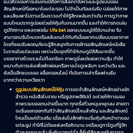
แนวคิดของการเล่นเกมนี้คือการสังเกตจังหวะและรูปแบบของ
สัญลักษณ์ที่ออกมาในแต่ละรอบ ไม่จำเป็นต้องเร่งรีบ ปล่อยให้ภาพ
และเสียงพาไปตามเรื่องราวจะทำให้รู้สึกเพลินกว่าเดิม การดูว่าภาพ
แบบไหนปรากฏบ่อยช่วยให้คุ้นกับเกมมากขึ้น และทำให้การกดเล่น
ดูมีทิศทาง แพลตฟอร์ม
Ufa bet
ออกแบบเมนูให้ใช้งานง่าย จึง
สามารถปรับโหมดหรือสลับเกมได้ทันทีเมื่ออยากเปลี่ยนบรรยากาศ
ใครที่ชอบธีมผจญภัยจะรู้สึกสนุกกับการเฝ้ารอสัญลักษณ์หนังสือ
โบราณในแต่ละรอบ เพราะเป็นจุดที่ทำให้เกมดูมีสีสันมากขึ้น
บรรยากาศโดยรวมไม่ตึงเครียด ภาพดูนิ่งแต่แฝงความลุ้น ทำให้
เหมาะกับการเล่นเพื่อพักผ่อนหรือหาอะไรดูเพลินๆ ระหว่างวัน และ
ยังเป็นอีกแบบของ สล็อตออนไลน์ ที่เน้นการเล่าเรื่องผ่านธีม
มากกว่าความหวือหวา
ดูรูปแบบสัญลักษณ์ให้คุ้น
การจดจำสัญลักษณ์หลักอย่างนัก
สำรวจ หนังสือโบราณ หรือรูปเทพอียิปต์ จะช่วยให้การมอง
ภาพรวมของเกมง่ายขึ้นมาก ทุกครั้งที่วงหมุนหยุดลง สายตา
จะเริ่มแยกออกทันทีว่าสัญลักษณ์ไหนสำคัญ และสัญลักษณ์
ไหนเป็นแค่ตัวเสริม เมื่อเล่นไปสักพักจะเริ่มคุ้นกับหน้าตาของ
แต่ละรูป ทำให้ไม่ต้องเพ่งหรือคิดนาน เหมือนดูการ์ตูนที่รู้จัก
ตัวละครครบแล้ว ยิ่งคุ้นมากเท่าไร ก็ยิ่งรู้สึกสนุกกับการรอ