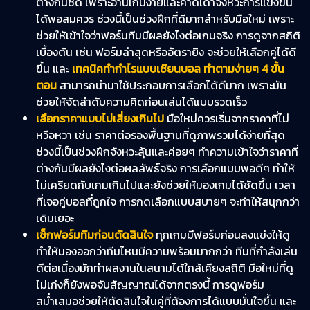
ต่างกันชัด เพราะอ่านเกมง่ายและคาดเดาจังหวะการแข่งขัน
ได้พอสมควร ช่วงนี้เป็นช่วงฝึกที่ดีมากสำหรับมือใหม่ เพราะ
ช่วยให้เข้าใจว่าฟอร์มทีมมีผลยังไงต่อเกมจริง การดูจากสถิติ
เบื้องต้น เช่น ฟอร์มล่าสุดหรืออัตรายิง จะช่วยให้เลือกคู่ได้ดี
ขึ้น และ
เทคนิคทำกำไรแบบเซียนบอล ทำตามง่ายๆ
4
ขั้น
ตอน
สามารถนำมาใช้ประกอบการเลือกได้ดีมาก เพราะมัน
ช่วยให้จัดลำดับความคิดก่อนเล่นได้แบบรวดเร็ว
เลือกราคาแบบไม่เสี่ยงเกินไป
มือใหม่ควรเริ่มจากราคาที่ไม่
หวือหวา เช่น ราคาต่อรองพื้นฐานที่ดูภาพรวมได้ง่ายที่สุด
ช่วงนี้เป็นช่วงฝึกจังหวะลุ้นและค่อยๆ ทำความเข้าใจว่าราคาที่
ต่างกันมีผลยังไงต่อผลลัพธ์จริง การเลือกแบบพอดีๆ ทำให้
ไม่เครียดกับเกมเกินไปและยังช่วยให้มองเกมได้ชัดขึ้น เวลา
ที่เจอคู่บอลที่ถูกใจ การกดเลือกแบบสบายๆ จะทำให้สนุกกว่า
เดิมเยอะ
เช็กฟอร์มทีมก่อนตัดสินใจ
ทุกเกมมีฟอร์มก่อนลงแข่งให้ดู
ทำให้มองออกว่าทีมไหนมีความพร้อมมากกว่า ทีมที่กำลังเล่น
ดีต่อเนื่องมักทำผลงานในสนามได้ใกล้เคียงสถิติ มือใหม่ที่ดู
ไม่เก่งก็ยังพอจับสัญญาณได้จากตรงนี้ การดูฟอร์ม
สม่ำเสมอช่วยให้ตัดสินใจในคู่ที่ต้องการได้แบบมั่นใจขึ้น และ