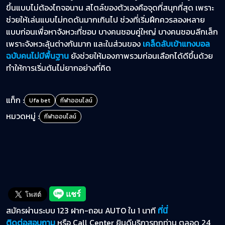
ขึ้นแบบไม่ต้องไถจอนาน สไตล์ของตัวเองคือจุดที่สนุกที่สุด เพราะ
ช่วยให้เล่นแบบไม่กดดันมากเกินไป ช่วงที่เริ่มฝึกควรลองหลาย
แบบก่อนเพื่อหาจังหวะที่ชอบ บางคนชอบคู่ใหญ่ บางคนชอบลีกเล็ก
เพราะจังหวะลุ้นต่างกันมาก และในส่วนของ
เคล็ดลับเข้าแทงบอล
ฉบับคนไม่มีพื้นฐาน
ยังช่วยให้มองภาพรวมก่อนเลือกได้ดีขึ้นด้วย
ทำให้การเริ่มต้นไม่ยากอย่างที่คิด
แท็ก :
Ufa bet
กีฬาออนไลน์
หมวดหมู่ :
กีฬาออนไลน์
สมัครผ่านระบบ 123 ฝาก-ถอน AUTO ใน 1 นาที
ที่นี่
ติดต่อสอบถาม
หรือ Call Center ยินดีบริการทุกท่าน ตลอด 24