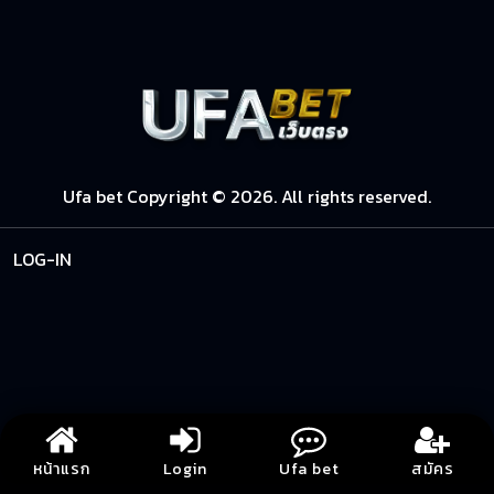
Ufa bet Copyright © 2026. All rights reserved.
LOG-IN
หน้าแรก
Login
Ufa bet
สมัคร