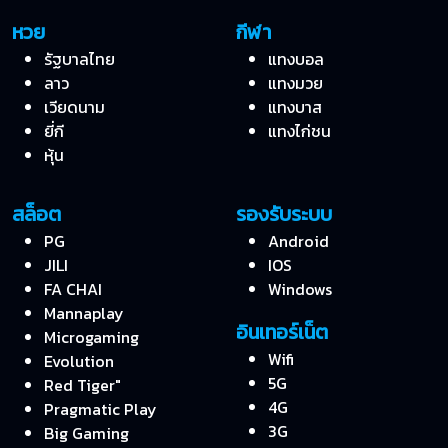
หวย
กีฬา
รัฐบาลไทย
แทงบอล
ลาว
แทงมวย
เวียดนาม
แทงบาส
ยี่กี
แทงไก่ชน
หุ้น
สล็อต
รองรับระบบ
PG
Android
JILI
IOS
FA CHAI
Windows
Mannaplay
อินเทอร์เน็ต
Microgaming
Wifi
Evolution
5G
Red Tiger"
4G
Pragmatic Play
3G
Big Gaming