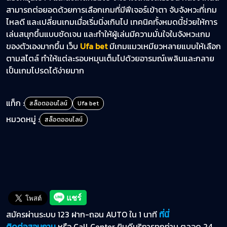
สามารถต่อยอดด้วยการเลือกเกมที่มีฟีเจอร์เข้าตา จับจังหวะที่เกม
ไหลดี และเปลี่ยนเกมเมื่อเริ่มนิ่งเกินไป เทคนิคทั้งหมดนี้ช่วยให้การ
เล่นสนุกขึ้นแบบชัดเจน และทำให้ผู้เล่นมีความมั่นใจในจังหวะเกม
ของตัวเองมากขึ้น เว็บ
Ufa bet
มีเกมแมวเหมียวหลายแบบให้เลือก
ตามสไตล์ ทำให้แต่ละรอบหมุนเต็มไปด้วยอารมณ์เพลินและกลาย
เป็นเกมโปรดได้ง่ายมาก
แท็ก :
สล็อตออนไลน์
Ufa bet
หมวดหมู่ :
สล็อตออนไลน์
สมัครผ่านระบบ 123 ฝาก-ถอน AUTO ใน 1 นาที
ที่นี่
ติดต่อสอบถาม
หรือ Call Center ยินดีบริการทุกท่าน ตลอด 24