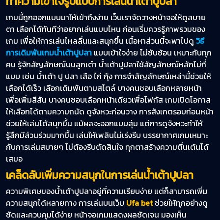
ทำความเข้าใจรูปแบบการเล่นน้ำเต้าปูปลา
เกมนี้ถูกออกแบบมาให้เข้าถึงง่าย เว็บเราจัดวางหน้าจอให้ดูสบาย
ตา เลือกได้ทันทีว่าอยากเล่นแบบไหน ก่อนเริ่มควรรู้ภาพรวมของ
เกม เพื่อให้การเล่นไหลลื่นและสนุกขึ้น เนื้อหาส่วนนี้จะพาไปดู
วิธี
การเดิมพันเกมน้ำเต้าปูปลา
แบบเข้าใจง่าย ไม่ซับซ้อน เหมาะกับทุก
คน รู้จักสัญลักษณ์บนลูกเต๋า น้ำเต้าปูปลาใช้สัญลักษณ์หลักไม่กี่
แบบ เช่น น้ำเต้า ปู ปลา เสือ ไก่ กุ้ง การจำสัญลักษณ์เหล่านี้ช่วยให้
เลือกได้เร็ว เลือกเดิมพันตามสไตล์ บางคนชอบเลือกหลายหน้า
เพื่อเพิ่มสีสัน บางคนชอบเลือกหน้าเดียวเพื่อโฟกัส เกมเปิดโอกาส
ให้เลือกได้ตามความถนัด ดูจังหวะก่อนวาง การสังเกตรอบก่อนหน้า
ช่วยให้เล่นได้สนุกขึ้น แม้ผลจะออกแบบสุ่ม แต่การดูจังหวะทำให้
รู้สึกมีส่วนร่วมมากขึ้น เล่นให้เพลินไม่เร่งรีบ บรรยากาศเกมเหมาะ
กับการเล่นสบายๆ ไม่ต้องรีบตัดสินใจ ทุกตาสร้างความตื่นเต้นได้
เสมอ
เคล็ดลับเพิ่มความสนุกในการเล่นน้ำเต้าปูปลา
ความพิเศษของน้ำเต้าปูปลาอยู่ที่ความเรียบง่าย แต่ก็สามารถเพิ่ม
ความสนุกได้หลายทาง การเล่นบนเว็บ
Ufa bet
ช่วยให้ทุกอย่างดู
ชัดและควบคุมได้ง่าย หน้าจอเกมแสดงผลชัดเจน มองเห็น