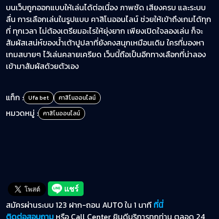
บนเว็บถูกออกแบบให้เล่นได้ต่อเนื่อง ภาพชัด เสียงครบ และระบบ
ลื่น การเลือกเล่นในรูปแบบ คาสิโนออนไลน์ ช่วยให้เข้าถึงเกมได้ทุก
ที่ ทุกเวลา ไม่ต้องเตรียมอะไรให้ยุ่งยาก เพียงเปิดใจลองเล่น ก็จะ
สัมผัสเสน่ห์ของน้ำเต้าปูปลาที่ยังคงสนุกเหมือนเดิม ใครที่มองหา
เกมสบายๆ ไว้เล่นคลายเครียด เว็บนี้ถือเป็นอีกทางเลือกที่น่าลอง
เข้ามาสัมผัสด้วยตัวเอง
แท็ก :
Ufa bet
คาสิโนออนไลน์
หมวดหมู่ :
คาสิโนออนไลน์
สมัครผ่านระบบ 123 ฝาก-ถอน AUTO ใน 1 นาที
ที่นี่
ติดต่อสอบถาม
หรือ Call Center ยินดีบริการทุกท่าน ตลอด 24