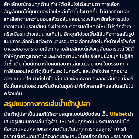
สัญลักษณ์ครบทุกด้าน ทำให้ตัดสินใจได้สบายตา การเลือก
สัญลักษณ์ที่คุ้นเคยจะช่วยให้เล่นได้มั่นใจมากขึ้น ไม่ต้องคิดเยอะ
แค่เลือกตามความชอบแล้วรอลุ้นผลอย่างเพลินๆ อีกทั้งการแบ่ง
เวลาเล่นเป็นรอบสั้นๆ ยังช่วยรักษาอารมณ์ให้สดใหม่ ไม่รู้สึกจำเจ
หรือเบื่อระหว่างเล่นนานเกินไป อีกจุดที่ช่วยเพิ่มสีสันคือการสลับรูป
แบบการเลือกในแต่ละตา บางรอบอาจเลือกเพียงไม่กี่หน้าเพื่อโฟกัส
บางรอบอาจกระจายเลือกหลายสัญลักษณ์เพื่อเปลี่ยนอารมณ์ วิธีนี้
ทำให้ทุกตาดูแตกต่างและน่าติดตามมากขึ้น ยิ่งเล่นยิ่งสนุก ไม่รู้สึก
ว่าซ้ำเดิม เว็บนี้เหมาะกับคนที่อยากเล่นแนวสบายๆ ในบรรยากาศ
คาสิโนออนไลน์ ที่ดูเป็นกันเอง ไม่กดดัน และเข้าใจง่าย ทุกอย่าง
ออกแบบมาให้เข้าถึงได้ไว เล่นแล้วผ่อนคลาย ยิ่งลองเล่นต่อเนื่องก็
ยิ่งเห็นเสน่ห์ของเกมพื้นบ้านในมุมใหม่ ที่ทั้งคลาสสิกและทันสมัยไป
พร้อมกัน
สรุปแนวทางการเล่นน้ำเต้าปูปลา
น้ำเต้าปูปลาเป็นเกมที่ให้ความสนุกแบบไม่ซับซ้อน เว็บ
Ufa bet
นำ
เสนอรูปแบบการเล่นที่ดูง่าย เหมาะกับทุกระดับ ประสบการณ์ที่ได้
คือความผ่อนคลายและความตื่นเต้นในทุกการทอยลูกเต๋า ใครที่
อยากเริ่มต้นเกมที่ไม่ต้องคิดเยอะ เกมนี้ตอบโจทย์มาก บรรยากาศ