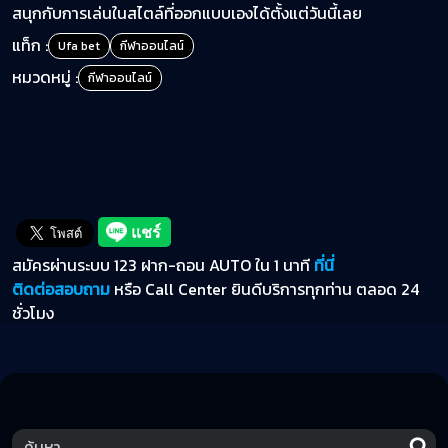
สนุกกับการเล่นในสไตล์ที่ออกแบบเองได้ตั้งแต่วันนี้เลย
แท็ก :
Ufa bet
กีฬาออนไลน์
หมวดหมู่ :
กีฬาออนไลน์
สมัครผ่านระบบ 123 ฝาก-ถอน AUTO ใน 1 นาที
ที่นี่
ติดต่อสอบถาม
หรือ Call Center ยินดีบริการทุกท่าน ตลอด 24
ชั่วโมง