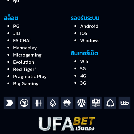
หุ้น
สล็อต
รองรับระบบ
PG
Android
JILI
IOS
FA CHAI
Windows
Mannaplay
อินเทอร์เน็ต
Microgaming
Wifi
Evolution
5G
Red Tiger"
4G
Pragmatic Play
3G
Big Gaming