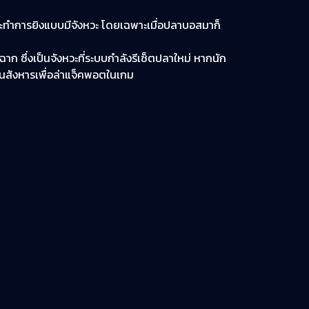
ี่จะทำการยิงแบบมีจังหวะ โดยเฉพาะเมื่อปลาบอสมาก็
ก ซึ่งเป็นจังหวะที่ระบบกำลังรีเซ็ตปลาใหม่ หากนัก
่านสังหารเพื่อล่าแจ็คพอตในเกม