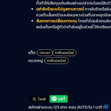
ทั้งทำให้เสียทุนเดิมพันอย่างเปล่าประโยชน์อีกด
อย่ายิงรัวแบบไม่ดูสถานการณ์
การยิงรัวหรือยิ
ควรที่จะล็อกเป้าและยิงเฉพาะช่วงที่ปลาหยุดนิ่ง
สังเกตการเปลี่ยนฉากเกม
โดยทั่วไปแล้วเกมยิง
พนันเห็นหรือรู้ตัวว่ากำลังอยู่ในช่วงนี้ ให้เต
แท็ก :
Ufa bet
คาสิโนออนไลน์
หมวดหมู่ :
คาสิโนออนไลน์
สมัครผ่านระบบ 123 ฝาก-ถอน AUTO ใน 1 นาที
ที่นี่