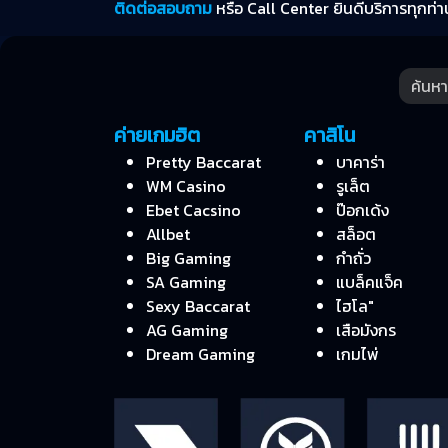
ติดต่อสอบถาม
หรือ Call Center ยินดีบริการทุกท่
ค่ายเกมฮิต
คาสิโน
Pretty Baccarat
บาคาร่า
WM Casino
รูเล็ต
Ebet Cacsino
ป๊อกเด้ง
Allbet
สล็อต
Big Gaming
กำถั่ว
SA Gaming
แบล็คแจ็ค
Sexy Baccarat
ไฮโล"
AG Gaming
เสือมังกร
Dream Gaming
เกมไพ่