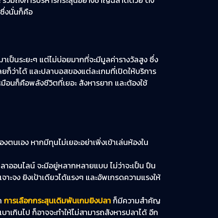
หวะ รวมถึงการบริหารกระสุนอย่างชาญฉลาดด้วย ดัง
่งนั่นก็คือ
เป็นระยะๆ แต่ไม่บ่อยมากที่จะมีมูลค่ารางวัลสูง ซึ่ง
ยก็ว่าได้ และปลาบอสของแต่ละเกมที่เปิดให้บริการ
อนก็คือพลังชีวิตที่เยอะ สังหารยาก และต้องใช้
นเอง หากมีทุนไม่เยอะอย่าเพิ่งเข้าเล่นห้องใน
ิงปลาออนไลน์ จะมีอยู่หลากหลายแบบ ไม่ว่าจะเป็น ปืน
่เจาะจง ยิงเป้าเดียวได้แรงๆ และอัพเกรดความแรงให้
่า
การเลือกกระสุนเดิมพันเกมยิงปลา
ก็มีความสำคัญ
เบาเกินไป ก็อาจจะทำให้ไม่สามารถสังหารปลาได้ อีก