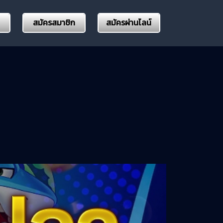
สมัครสมาชิก
สมัครผ่านไลน์