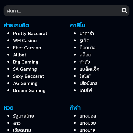
ค่ายเกมฮิต
คาสิโน
Pretty Baccarat
บาคาร่า
WM Casino
รูเล็ต
Ebet Cacsino
ป๊อกเด้ง
Allbet
สล็อต
Big Gaming
กำถั่ว
SA Gaming
แบล็คแจ็ค
Sexy Baccarat
ไฮโล"
AG Gaming
เสือมังกร
Dream Gaming
เกมไพ่
หวย
กีฬา
รัฐบาลไทย
แทงบอล
ลาว
แทงมวย
เวียดนาม
แทงบาส