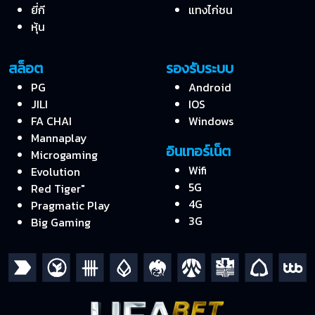
ยี่กี
แทงไก่ชน
หุ้น
สล็อต
รองรับระบบ
PG
Android
JILI
IOS
FA CHAI
Windows
Mannaplay
อินเทอร์เน็ต
Microgaming
Wifi
Evolution
5G
Red Tiger"
4G
Pragmatic Play
3G
Big Gaming