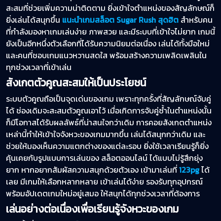
สะสมที่ช่วยเพิ่มความน่าติดตาม ยิ่งเข้าใจตำแหน่งของสัญลักษณ์ก็
ยิ่งเล่นได้สนุกขึ้น
แนะนำเกมสล็อต Sugar Rush สุดฮิต
สำหรับคน
ที่กำลังมองหาเกมเล่นง่าย ภาพสวย และมีระบบที่เข้าใจไม่ยาก เกมนี้
ยังเป็นอีกหนึ่งตัวเลือกที่ได้รับความนิยมต่อเนื่อง เล่นได้ทั้งมือใหม่
และคนที่ชอบเกมแนวหวานสดใส พร้อมสร้างความเพลิดเพลินใน
ทุกช่วงเวลาที่เข้าเล่น
สังเกตตัวคูณสะสมให้เป็นประโยชน์
ระบบตัวคูณถือเป็นจุดเด่นของเกม เพราะทุกครั้งที่สัญลักษณ์จับคู่
ได้ ช่องเดิมจะสะสมตัวคูณเอาไว้ เมื่อเกิดการจับคู่ซ้ำในตำแหน่งนั้น
ก็มีโอกาสได้รับผลลัพธ์ที่น่าสนใจกว่าเดิม การคอยสังเกตตำแหน่ง
เหล่านี้ทำให้เข้าใจจังหวะของเกมมากขึ้น เล่นได้สนุกกว่าเดิม และ
ช่วยให้มองเห็นความแตกต่างของแต่ละรอบ ยิ่งใช้เวลาเรียนรู้ก็ยิ่ง
คุ้นเคยกับรูปแบบการเล่นของ สล็อตออนไลน์ ได้แบบไม่รู้สึกยุ่ง
ยาก หากอยากสัมผัสความสนุกด้วยตัวเอง เข้ามาเล่นที่
123pg
ได้
เลย มีเกมให้เลือกหลากหลาย เข้าเล่นได้ง่าย รองรับทุกอุปกรณ์
พร้อมอัปเดตเกมใหม่อยู่เสมอ ให้สนุกได้ทุกช่วงเวลาที่ต้องการ
เล่นอย่างต่อเนื่องเพื่อเรียนรู้จังหวะของเกม