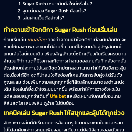
Sugar Rush เหมาะกับมือใหม่หรือไม่?
จุดเด่นของ Sugar Rush คืออะไร?
เล่นผ่านเว็บดีอย่างไร?
ทำความเข้าใจกติกา Sugar Rush ก่อนเริ่มเล่น
ก่อนเริ่มเล่น
เกมสล็อต
ลองทำความเข้าใจกติกาเบื้องต้นสักนิด จะ
ช่วยให้มองภาพของเกมได้ง่ายขึ้น เกมนี้ใช้ระบบจับคู่สัญลักษณ์
แทนเส้นไลน์แบบเดิม เพียงสัญลักษณ์ชนิดเดียวกันเรียงครบตาม
จำนวนที่กำหนดก็มีโอกาสเกิดการทำงานของเกมทันที หลังจากนั้น
สัญลักษณ์จะหายไปและมีชุดใหม่ตกลงมาแทน ทำให้เกิดจังหวะลุ้น
ต่อเนื่องได้อีก จุดที่น่าสนใจคือช่องที่เคยเกิดการจับคู่จะได้รับตัว
คูณสะสม ช่วยเพิ่มความสนุกทุกครั้งที่สัญลักษณ์มาตรงตำแหน่ง
เดิม ยิ่งเล่นก็ยิ่งเข้าใจระบบมากขึ้น พร้อมทำให้การวางจังหวะใน
แต่ละรอบสนุกกว่าเดิมที่
Ufa bet
และยังเหมาะกับคนที่ชอบเกม
สีสันสดใส เล่นเพลิน ดูง่าย ไม่ซับซ้อน
เทคนิคเล่น Sugar Rush ให้สนุกและลุ้นได้ทุกช่วง
จังหวะการเล่นที่ดีเริ่มจากการสังเกตรูปแบบของเกมในแต่ละรอบ
ไม่ได้อาศัยแค่การหมุนเพียงอย่างเดียว แต่ยังมีจังหวะของตัวคูณ