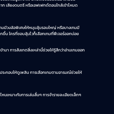
องฉาก เสียงดนตรี หรือเอฟเฟกต์ตอนใกล้เข้าโหมด
งเกมมีวงล้อพิเศษให้หมุนลุ้นรอบใหญ่ หรือบางเกมมี
กขึ้น ใครที่ชอบลุ้นไวก็เลือกเกมที่ฟีเจอร์ออกบ่อย
มา การสังเกตสิ่งเหล่านี้ช่วยให้รู้สึกว่าอ่านเกมออก
สียงประกอบให้ดูเพลิน การเลือกเกมตามอารมณ์ช่วยให้
กมไหนเหมาะกับการเล่นสั้นๆ การจำรายละเอียดเล็กๆ