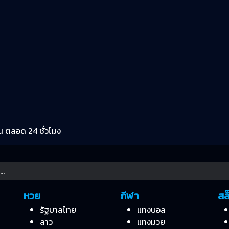
าน ตลอด 24 ชั่วโมง
หวย
กีฬา
สล
รัฐบาลไทย
แทงบอล
ลาว
แทงมวย