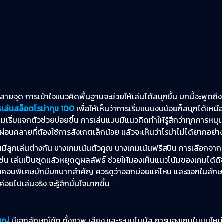
่หลายจุด การเข้าใจแนวคิดพื้นฐานจะช่วยให้เล่นได้สนุกขึ้น บทนี้จะพูดถ
เล่นสล็อตโรม่าทุน 100
เพื่อให้เห็นว่าการเริ่มแบบงบน้อยก็สนุกได้เห
กมเริ่มแจกตัวช่วยบ่อยขึ้น การเล่นแบบมีแนวคิดทำให้รู้สึกว่าทุกการหมุ
่อนคลายที่ต้องใช้การสังเกตเล็กน้อย แล้วจะเห็นว่าโรม่าไม่ได้ยากอย่าง
นมีลูกเล่นต่างกัน บางเกมเน้นตัวคูณ บางเกมเน้นฟรีสปิน การเลือกจากสไต
น เล่นเป็นชุดแล้วหยุดดูผลลัพธ์ ช่วยให้มองเห็นแนวโน้มของเกมได้ดีข
อคอนพิเศษมักมีบทบาทสำคัญ ควรดูว่าออกบ่อยแค่ไหน และออกในลักษณะ
อยไปเล่นจริง จะรู้สึกมั่นใจมากขึ้น
หญ่
มีเอกลักษณ์ชัด ทั้งภาพ เสียง และระบบโบนัส การมองเกมในมุมใหม่ช่