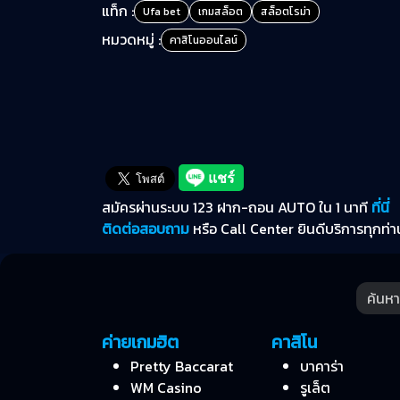
แท็ก :
Ufa bet
เกมสล็อต
สล็อตโรม่า
หมวดหมู่ :
คาสิโนออนไลน์
สมัครผ่านระบบ 123 ฝาก-ถอน AUTO ใน 1 นาที
ที่นี่
ติดต่อสอบถาม
หรือ Call Center ยินดีบริการทุกท่
ค่ายเกมฮิต
คาสิโน
Pretty Baccarat
บาคาร่า
WM Casino
รูเล็ต