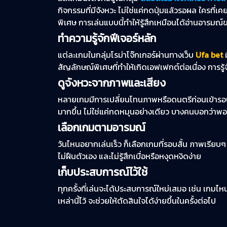
กิจกรรมที่มีจังหวะ ไม่ใช่แค่กดปุ่มแล้วรอผล ใครท
พิเศษ การเล่นแบบนี้ทำให้รู้สึกเหมือนได้อ่านอารม
ทำความรู้จักฟีเจอร์หลัก
แต่ละเกมในกลุ่มโรม่าโจ๊กเกอร์ผ่านทางเว็บ
Ufa bet
สัญลักษณ์พิเศษที่ทำให้เกิดเอฟเฟกต์ต่อเนื่อง การรู้จ
ดูจังหวะจากภาพและเสียง
หลายเกมมีการเปลี่ยนโทนภาพหรือดนตรีก่อนเข้ารอบพิเศ
มากขึ้น ไม่ใช่แค่กดหมุนอย่างเดียว บางคนบอกว่าพอเริ
เลือกเกมตามอารมณ์
วันไหนอยากเล่นเร็ว ก็เลือกเกมที่รอบสั้น ภาพเรียบๆ
ไม่ฝืนตัวเอง และไม่รู้สึกเบื่อหรือหงุดหงิดง่าย
เก็บประสบการณ์ไว้ใช้
ทุกครั้งที่เล่นจะได้ประสบการณ์ใหม่เสมอ เช่น เกม
เหล่านี้ไว้ จะช่วยให้ตัดสินใจได้ง่ายขึ้นในครั้งต่อไป