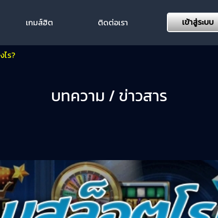
เข้าสู่ระบบ
เกมส์ฮิต
ติดต่อเรา
างไร?
บทความ / ข่าวสาร