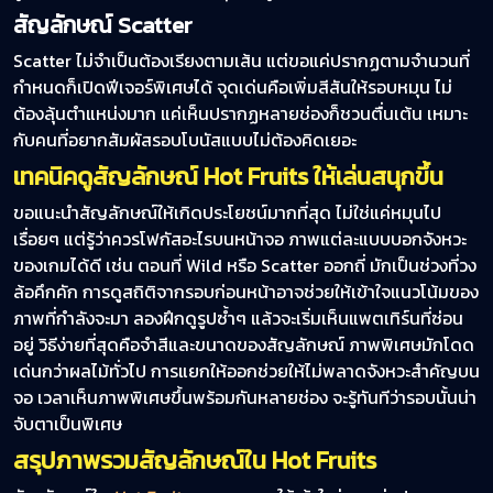
สัญลักษณ์ Scatter
Scatter ไม่จำเป็นต้องเรียงตามเส้น แต่ขอแค่ปรากฏตามจำนวนที่
กำหนดก็เปิดฟีเจอร์พิเศษได้ จุดเด่นคือเพิ่มสีสันให้รอบหมุน ไม่
ต้องลุ้นตำแหน่งมาก แค่เห็นปรากฏหลายช่องก็ชวนตื่นเต้น เหมาะ
กับคนที่อยากสัมผัสรอบโบนัสแบบไม่ต้องคิดเยอะ
เทคนิคดูสัญลักษณ์ Hot Fruits ให้เล่นสนุกขึ้น
ขอแนะนำสัญลักษณ์ให้เกิดประโยชน์มากที่สุด ไม่ใช่แค่หมุนไป
เรื่อยๆ แต่รู้ว่าควรโฟกัสอะไรบนหน้าจอ ภาพแต่ละแบบบอกจังหวะ
ของเกมได้ดี เช่น ตอนที่ Wild หรือ Scatter ออกถี่ มักเป็นช่วงที่วง
ล้อคึกคัก การดูสถิติจากรอบก่อนหน้าอาจช่วยให้เข้าใจแนวโน้มของ
ภาพที่กำลังจะมา ลองฝึกดูรูปซ้ำๆ แล้วจะเริ่มเห็นแพตเทิร์นที่ซ่อน
อยู่ วิธีง่ายที่สุดคือจำสีและขนาดของสัญลักษณ์ ภาพพิเศษมักโดด
เด่นกว่าผลไม้ทั่วไป การแยกให้ออกช่วยให้ไม่พลาดจังหวะสำคัญบน
จอ เวลาเห็นภาพพิเศษขึ้นพร้อมกันหลายช่อง จะรู้ทันทีว่ารอบนั้นน่า
จับตาเป็นพิเศษ
สรุปภาพรวมสัญลักษณ์ใน Hot Fruits