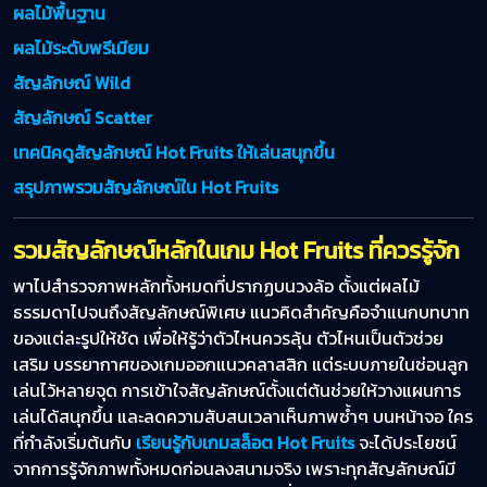
ผลไม้พื้นฐาน
ผลไม้ระดับพรีเมียม
สัญลักษณ์ Wild
สัญลักษณ์ Scatter
เทคนิคดูสัญลักษณ์ Hot Fruits ให้เล่นสนุกขึ้น
สรุปภาพรวมสัญลักษณ์ใน Hot Fruits
รวมสัญลักษณ์หลักในเกม Hot Fruits ที่ควรรู้จัก
พาไปสำรวจภาพหลักทั้งหมดที่ปรากฏบนวงล้อ ตั้งแต่ผลไม้
ธรรมดาไปจนถึงสัญลักษณ์พิเศษ แนวคิดสำคัญคือจำแนกบทบาท
ของแต่ละรูปให้ชัด เพื่อให้รู้ว่าตัวไหนควรลุ้น ตัวไหนเป็นตัวช่วย
เสริม บรรยากาศของเกมออกแนวคลาสสิก แต่ระบบภายในซ่อนลูก
เล่นไว้หลายจุด การเข้าใจสัญลักษณ์ตั้งแต่ต้นช่วยให้วางแผนการ
เล่นได้สนุกขึ้น และลดความสับสนเวลาเห็นภาพซ้ำๆ บนหน้าจอ ใคร
ที่กำลังเริ่มต้นกับ
เรียนรู้กับเกมสล็อต Hot Fruits
จะได้ประโยชน์
จากการรู้จักภาพทั้งหมดก่อนลงสนามจริง เพราะทุกสัญลักษณ์มี