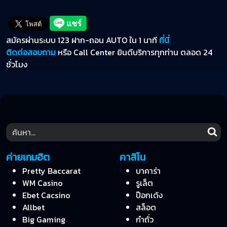
สมัครผ่านระบบ 123 ฝาก-ถอน AUTO ใน 1 นาที
ที่นี่
ติดต่อสอบถาม
หรือ Call Center ยินดีบริการทุกท่าน ตลอด 24
ชั่วโมง
ค่ายเกมฮิต
คาสิโน
Pretty Baccarat
บาคาร่า
WM Casino
รูเล็ต
Ebet Cacsino
ป๊อกเด้ง
Allbet
สล็อต
Big Gaming
กำถั่ว