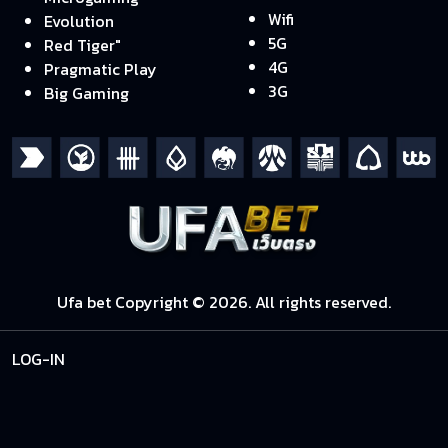
Wifi
Evolution
5G
Red Tiger"
4G
Pragmatic Play
3G
Big Gaming
Ufa bet Copyright © 2026. All rights reserved.
LOG-IN