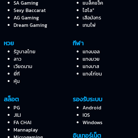
SA Gaming
แบล็คแจ็ค
Sexy Baccarat
ไฮโล"
AG Gaming
เสือมังกร
Dream Gaming
เกมไพ่
หวย
กีฬา
รัฐบาลไทย
แทงบอล
ลาว
แทงมวย
เวียดนาม
แทงบาส
ยี่กี
แทงไก่ชน
หุ้น
สล็อต
รองรับระบบ
PG
Android
JILI
IOS
FA CHAI
Windows
Mannaplay
อินเทอร์เน็ต
Microgaming