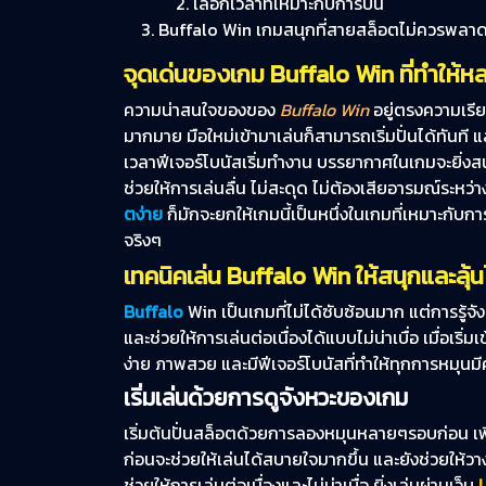
เลือกเวลาที่เหมาะกับการปั่น
Buffalo Win เกมสนุกที่สายสล็อตไม่ควรพลา
จุดเด่นของเกม Buffalo Win ที่ทำให้
ความน่าสนใจของของ
Buffalo Win
อยู่ตรงความเรีย
มากมาย มือใหม่เข้ามาเล่นก็สามารถเริ่มปั่นได้ทันที 
เวลาฟีเจอร์โบนัสเริ่มทำงาน บรรยากาศในเกมจะยิ่งสน
ช่วยให้การเล่นลื่น ไม่สะดุด ไม่ต้องเสียอารมณ์ระหว
ตง่าย
ก็มักจะยกให้เกมนี้เป็นหนึ่งในเกมที่เหมาะกับก
จริงๆ
เทคนิคเล่น Buffalo Win ให้สนุกและลุ
Buffalo
Win เป็นเกมที่ไม่ได้ซับซ้อนมาก แต่การรู้จั
และช่วยให้การเล่นต่อเนื่องได้แบบไม่น่าเบื่อ เมื่อเริ่
ง่าย ภาพสวย และมีฟีเจอร์โบนัสที่ทำให้ทุกการหมุนมี
เริ่มเล่นด้วยการดูจังหวะของเกม
เริ่มต้นปั่นสล็อตด้วยการลองหมุนหลายๆรอบก่อน เ
ก่อนจะช่วยให้เล่นได้สบายใจมากขึ้น และยังช่วยให้วาง
ช่วยให้การเล่นต่อเนื่องและไม่น่าเบื่อ ยิ่งเล่นผ่านเว็บ