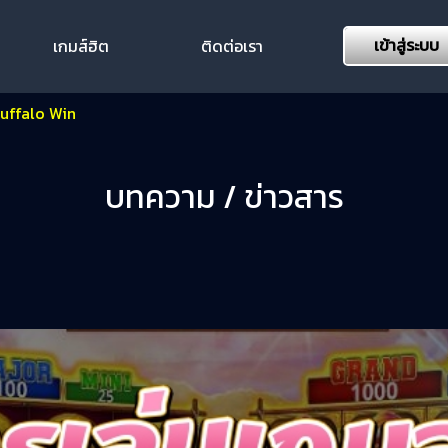
เข้าสู่ระบบ
เกมส์ฮิต
ติดต่อเรา
Buffalo Win
บทความ / ข่าวสาร