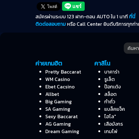
สมัครผ่านระบบ 123 ฝาก-ถอน AUTO ใน 1 นาที
ที่นี่
ติดต่อสอบถาม
หรือ Call Center ยินดีบริการทุกท่
ค่ายเกมฮิต
คาสิโน
Pretty Baccarat
บาคาร่า
WM Casino
รูเล็ต
Ebet Cacsino
ป๊อกเด้ง
Allbet
สล็อต
Big Gaming
กำถั่ว
SA Gaming
แบล็คแจ็ค
Sexy Baccarat
ไฮโล"
AG Gaming
เสือมังกร
Dream Gaming
เกมไพ่