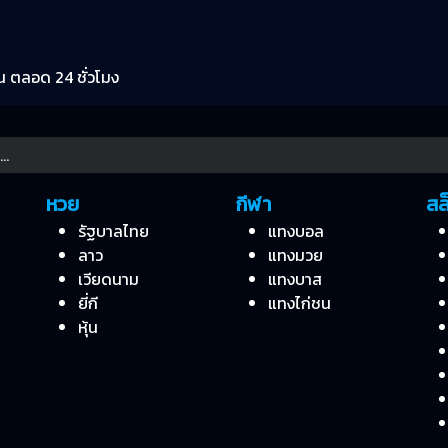
าน ตลอด 24 ชั่วโมง
หวย
กีฬา
สล
รัฐบาลไทย
แทงบอล
ลาว
แทงมวย
เวียดนาม
แทงบาส
ยี่กี
แทงไก่ชน
หุ้น