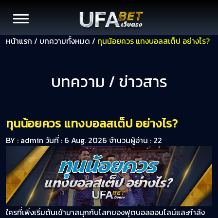
หน้าแรก
/
บทความทั้งหมด
/
ทุนน้อยควร แทงบอลสเต็ป อย่างไร?
บทความ / ข่าวสาร
ทุนน้อยควร แทงบอลสเต็ป อย่างไร?
BY :
admin
วันที่ : 6 Aug. 2026
จำนวนผู้อ่าน : 22
ใครที่เพิ่งเริ่มต้นเข้ามาสนุกกับโลกของฟุตบอลออนไลน์และกำลัง