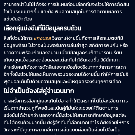
สามารถนำไปใช้ได้จริง การมีแผนก่อนเลือกทีมจะช่วยให้การตัดสิน
ใจเป็นระบบมากขึ้น และยังเพิ่มความสนุกในการติดตามผลการ
แข่งขันอีกด้วย
เลือกคู่แข่งขันที่มีข้อมูลครบถ้วน
สิ่งที่ช่วยให้การ
แทงบอล
วิเคราะห์ง่ายขึ้นคือการเลือกแมตช์ที่มี
ข้อมูลพร้อม ไม่ว่าจะเป็นฟอร์มการเล่นล่าสุด สถิติการพบกัน หรือ
ข่าวความพร้อมก่อนลงสนาม เมื่อมีข้อมูลครบก็สามารถเปรียบ
เทียบจุดแข็งและจุดอ่อนของแต่ละทีมได้ชัดเจนขึ้น วิธีนี้เหมาะ
สำหรับคนที่ต้องการตัดสินใจจากข้อเท็จจริงมากกว่าการคาดเดา
อีกทั้งยังช่วยให้มองเห็นภาพรวมของเกมได้ง่ายขึ้น ทำให้การเชียร์
ฟุตบอลเต็มไปด้วยความสนุกและมีเหตุผลรองรับทุกการเลือก
ไม่จำเป็นต้องใส่คู่จำนวนมาก
บางครั้งการเลือกคู่เยอะเกินไปอาจทำให้วิเคราะห์ได้ไม่ละเอียด การ
เริ่มจากจำนวนคู่ที่พอดีและเน้นคู่ที่มั่นใจจะช่วยให้ติดตามการ
แข่งขันได้ง่ายกว่า นอกจากนี้ยังช่วยให้สามารถศึกษาข้อมูลแต่ละ
ทีมได้ครบถ้วนมากขึ้น ยิ่งรู้จักทีมที่เลือกมากเท่าไร ก็ยิ่งช่วยให้การ
วิเคราะห์มีคุณภาพมากขึ้น การเล่นแบบค่อยเป็นค่อยไปจึงเป็น