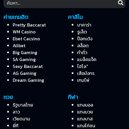
ค่ายเกมฮิต
คาสิโน
Pretty Baccarat
บาคาร่า
WM Casino
รูเล็ต
Ebet Cacsino
ป๊อกเด้ง
Allbet
สล็อต
Big Gaming
กำถั่ว
SA Gaming
แบล็คแจ็ค
Sexy Baccarat
ไฮโล"
AG Gaming
เสือมังกร
Dream Gaming
เกมไพ่
หวย
กีฬา
รัฐบาลไทย
แทงบอล
ลาว
แทงมวย
เวียดนาม
แทงบาส
ยี่กี
แทงไก่ชน