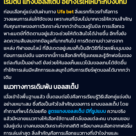
เริ่มต้น แทงบอลสเต็ป อย่างไรให้เหมาะกับงบที่มี
ก่อนเลือกคู่แข่งขันผ่านทาง
Ufa bet
สิ่งแรกที่ควรทำคือการ
วางแผนการเล่นให้ชัดเจน เพราะคนที่มีงบไม่มากควรให้ความสำคัญ
กับคุณภาพของการวิเคราะห์มากกว่าจำนวนคู่ในบิล การเลือกเฉ
พาะแมตช์ที่ติดตามอยู่แล้วจะช่วยให้ตัดสินใจได้ง่ายขึ้น อีกทั้งยัง
ลดความสับสนจากข้อมูลที่มากเกินไป การติดตามข่าวสารจาก
แหล่ง กีฬาออนไลน์ ที่อัปเดตอยู่เสมอก็เป็นอีกวิธีที่ช่วยเพิ่มมุมมอง
ก่อนการแข่งขัน นอกจากนี้การเลือกลีกที่คุ้นเคยและรู้จักฟอร์มของ
แต่ละทีมเป็นอย่างดี ยังช่วยให้มองเห็นแนวโน้มของเกมได้ชัดขึ้น
ทำให้การเล่นมีหลักการและสนุกไปกับการเชียร์ฟุตบอลได้มากกว่า
เดิม
แนวทางการเดิมพัน บอลสเต็ป
เมื่อเข้าใจพื้นฐานแล้ว ขั้นตอนต่อไปคือการเรียนรู้วิธีเลือกคู่แข่งขัน
อย่างเหมาะสม ซึ่งถือเป็นหัวใจสำคัญของการ แทงบอลสเต็ป โดย
คำถามที่พบได้บ่อยคือ
สูตรแทงบอลสเต็ป มีกี่รูปแบบ
ความจริง
แล้วมีหลายแนวทางให้เลือกใช้ตามสไตล์ของแต่ละคน บางคนชอบ
เน้นคู่เด่น บางคนชอบวิเคราะห์จากสถิติ หรือบางคนเลือกจากฟอร์ม
การเล่นล่าสุด สิ่งสำคัญคือการเลือกแนวทางที่เข้าใจง่ายและ