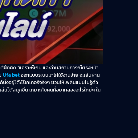
ยิ่งได้ฝึกคิด วิเคราะห์เกม และอ่านสถานการณ์ตรงหน้า
็บ
Ufa bet
ออกแบบระบบมาให้ใช้งานง่าย จะเล่นผ่าน
งอยู่โต๊ะโป๊กเกอร์จริงๆ ชวนให้เพลินแบบไม่รู้ตัว
ิ่งเล่นได้สนุกขึ้น เหมาะกับคนที่อยากลองอะไรใหม่ๆ ใน