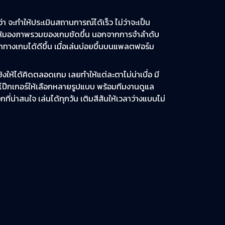
่า จะทำให้ประเมินสถานการณ์ได้เร็ว ไม่ว่าจะเป็น
่วยให้มองภาพรวมของเกมชัดขึ้น นอกจากการจำลำดับ
ดาทางเกมได้ดีขึ้น เมื่อเล่นบ่อยขึ้นบนแพลตฟอร์ม
เชิงให้ได้คิดตลอดเกม เลยทำให้แต่ละตาไม่น่าเบื่อ มี
งโป๊กเกอร์ให้เลือกหลายรูปแบบ พร้อมทีมงานดูแล
กที่น่าสนใจ เล่นได้ทุกวัน เติมสีสันให้เวลาว่างแบบไม่