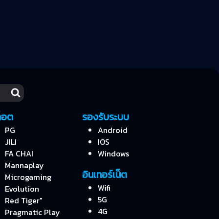
็อต
รองรับระบบ
PG
Android
JILI
IOS
FA CHAI
Windows
Mannaplay
อินเทอร์เน็ต
Microgaming
Wifi
Evolution
5G
Red Tiger"
4G
Pragmatic Play