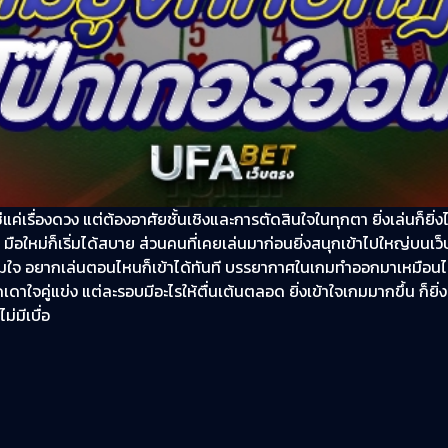
ใช่แค่เรื่องดวง แต่ต้องอาศัยชั้นเชิงและการตัดสินใจในทุกตา ยิ่งเล่นก็
ะ มือใหม่ก็เริ่มได้สบาย ส่วนคนที่เคยเล่นมาก่อนยิ่งสนุกเข้าไปใหญ่บนเว
ามใจ อยากเล่นตอนไหนก็เข้าได้ทันที บรรยากาศในเกมทำออกมาเหมือนได้นั่
ดเดาใจคู่แข่ง แต่ละรอบมีอะไรให้ตื่นเต้นตลอด ยิ่งเข้าใจเกมมากขึ้น ก็ย
่มีเบื่อ