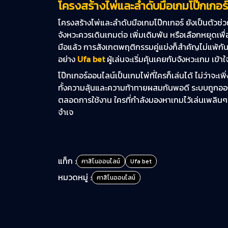
โครงสร้างไพ่และลำดับมือเกมโป๊กเกอร์
โครงสร้างไพ่และลำดับมือเกมโป๊กเกอร์ ยังเป็นตัวช่วย
จังหวะควรเดินเกมต่อ เพิ่มเดิมพัน หรือเลือกหยุด
มือแล้ว การสังเกตพฤติกรรมคู่แข่งก็สำคัญไม่แพ้กัน 
อย่าง
Ufa bet
ผู้เล่นจะเริ่มคุ้นเคยกับจังหวะเกม เข้
โป๊กเกอร์ออนไลน์เป็นเกมไพ่ที่ใครก็เล่นได้ ไม่ว่าจะเพ
ทั้งความลุ้นและความท้าทายผสมกันพอดี ระบบถูกออก
ตลอดการใช้งาน ใครที่กำลังมองหาเกมไว้เล่นเพลินๆ
จำเจ
แท็ก :
คาสิโนออนไลน์
Ufa bet
หมวดหมู่ :
คาสิโนออนไลน์