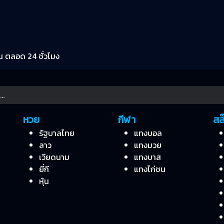
าน ตลอด 24 ชั่วโมง
หวย
กีฬา
สล
รัฐบาลไทย
แทงบอล
ลาว
แทงมวย
เวียดนาม
แทงบาส
ยี่กี
แทงไก่ชน
หุ้น