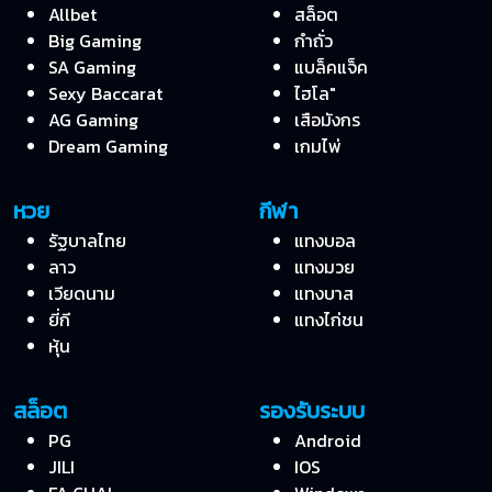
Allbet
สล็อต
Big Gaming
กำถั่ว
SA Gaming
แบล็คแจ็ค
Sexy Baccarat
ไฮโล"
AG Gaming
เสือมังกร
Dream Gaming
เกมไพ่
หวย
กีฬา
รัฐบาลไทย
แทงบอล
ลาว
แทงมวย
เวียดนาม
แทงบาส
ยี่กี
แทงไก่ชน
หุ้น
สล็อต
รองรับระบบ
PG
Android
JILI
IOS