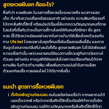
สูตรหวยผีบอก คืออะไร
?
ซึ่งคำว่า หวยผีบอก ในวงการซื้อหวยนั้นจะหมายถึง แนวทางเลข
เด็ด ที่มากับความเชื่อเหนือธรรมชาติ อย่างเช่น ความฝันหรือเลขที่
ได้จากสิ่งศักดิ์สิทธิ์ หรือแม้แต่เรื่องลี้ลับจากดวงวิญญาณคนที่ตาย
ไปแล้วที่เชื่อกันว่าจะเป็นการชี้ทางโชคให้กับคนที่ศรัทธา ซึ่ง สูตร
หวย นี้ได้รับความนิยมอย่างมากในการนำมาใช้เสี่ยงโชคตัวเลขกับ
ทาง
Ufa bet
โดยเฉพาะในยุคที่คนเชื่อในเรื่องของสิ่งลี้ลับ และการ
ดึงดูดโชคลาภแต่สิ่งที่น่าสนใจก็คือ สูตรหวยผีบอก ไม่ได้มีเพียงแค่
ความเชื่อเท่านั้น เพราะหลายคนใช้แนวทางนี้ควบคู่กับการวิเคราะห์
ตัวเลข อย่างเช่น การดูสถิติย้อนหลังโดยการเปรียบเทียบได้จาก
ความฝัน ในตำราทำนายฝัน เพื่อเพิ่มความแม่นยำในการเลือก
ตัวเลขก่อนซื้อ หวยออนไลน์ ได้ดีมากยิ่งขึ้น
แนะนำ สูตรการซื้อหวยผีบอก
ตั้งจิตอธิษฐานก่อนนอน
คนในสมัยก่อนเชื่อว่า หากอยากจะได้
เลขเด็ดจากผี หรือว่าจากสิ่งศักดิ์สิทธิ์จะต้องให้ทำการตั้งจิต
อธิษฐานก่อนนอน ขอให้ดวงวิญญาณหรือสิ่งศักดิ์สิทธิ์ที่เรา