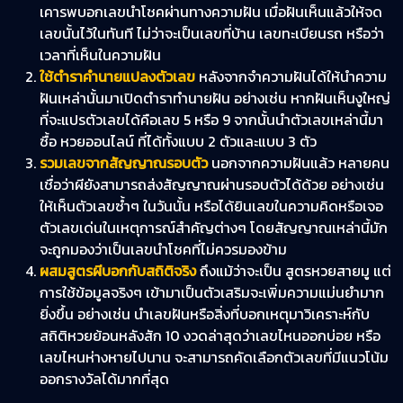
เคารพบอกเลขนำโชคผ่านทางความฝัน เมื่อฝันเห็นแล้วให้จด
เลขนั้นไว้ในทันที ไม่ว่าจะเป็นเลขที่บ้าน เลขทะเบียนรถ หรือว่า
เวลาที่เห็นในความฝัน
ใช้ตำราคำนายแปลงตัวเลข
หลังจากจำความฝันได้ให้นำความ
ฝันเหล่านั้นมาเปิดตำราทำนายฝัน อย่างเช่น หากฝันเห็นงูใหญ่
ที่จะแปรตัวเลขได้คือเลข 5 หรือ 9 จากนั้นนำตัวเลขเหล่านี้มา
ซื้อ หวยออนไลน์ ที่ได้ทั้งแบบ 2 ตัวและแบบ 3 ตัว
รวมเลขจากสัญญาณรอบตัว
นอกจากความฝันแล้ว หลายคน
เชื่อว่าผียังสามารถส่งสัญญาณผ่านรอบตัวได้ด้วย อย่างเช่น
ให้เห็นตัวเลขซ้ำๆ ในวันนั้น หรือได้ยินเลขในความคิดหรือเจอ
ตัวเลขเด่นในเหตุการณ์สำคัญต่างๆ โดยสัญญาณเหล่านี้มัก
จะถูกมองว่าเป็นเลขนำโชคที่ไม่ควรมองข้าม
ผสมสูตรผีบอกกับสถิติจริง
ถึงแม้ว่าจะเป็น สูตรหวยสายมู แต่
การใช้ข้อมูลจริงๆ เข้ามาเป็นตัวเสริมจะเพิ่มความแม่นยำมาก
ยิ่งขึ้น อย่างเช่น นำเลขฝันหรือสิ่งที่บอกเหตุมาวิเคราะห์กับ
สถิติหวยย้อนหลังสัก 10 งวดล่าสุดว่าเลขไหนออกบ่อย หรือ
เลขไหนห่างหายไปนาน จะสามารถคัดเลือกตัวเลขที่มีแนวโน้ม
ออกรางวัลได้มากที่สุด