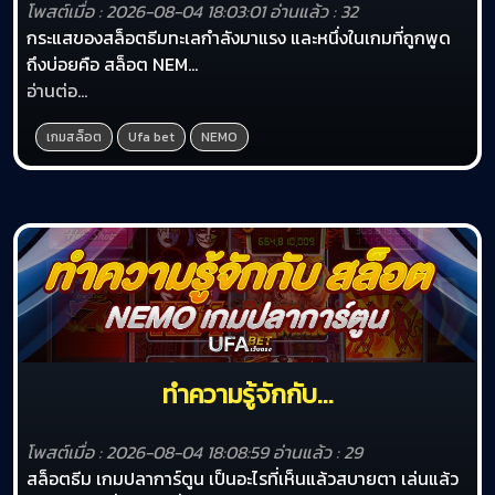
โพสต์เมื่อ : 2026-08-04 18:03:01
อ่านแล้ว : 32
กระแสของสล็อตธีมทะเลกำลังมาแรง และหนึ่งในเกมที่ถูกพูด
ถึงบ่อยคือ สล็อต NEM...
อ่านต่อ...
เกมสล็อต
Ufa bet
NEMO
ทำความรู้จักกับ...
โพสต์เมื่อ : 2026-08-04 18:08:59
อ่านแล้ว : 29
สล็อตธีม เกมปลาการ์ตูน เป็นอะไรที่เห็นแล้วสบายตา เล่นแล้ว