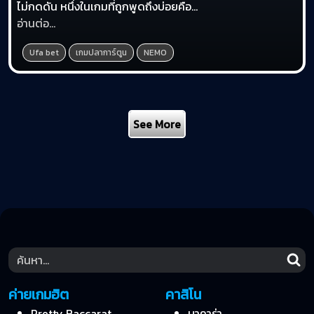
ไม่กดดัน หนึ่งในเกมที่ถูกพูดถึงบ่อยคือ...
อ่านต่อ...
Ufa bet
เกมปลาการ์ตูน
NEMO
See More
ค่ายเกมฮิต
คาสิโน
Pretty Baccarat
บาคาร่า