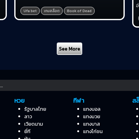
อ
Ufa bet
เกมสล็อต
Book of Dead
See More
หวย
กีฬา
สล
รัฐบาลไทย
แทงบอล
ลาว
แทงมวย
เวียดนาม
แทงบาส
ยี่กี
แทงไก่ชน
หุ้น