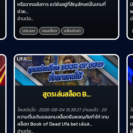
หรือฉากอลังการ แต่ยังอยู่ที่สัญลักษณ์ในเกมที่
น
ช่วย...
ฟ
อ่านต่อ...
อ
Ufa bet
เกมสล็อต
สล็อตโรม่า
สูตรเล่นสล็อต B...
โพสต์เมื่อ : 2026-08-04 15:39:27
อ่านแล้ว : 29
โ
ความตื่นเต้นของเกมสล็อตธีมผจญภัยทำให้ เกม
ค
สล็อต Book of Dead Ufa bet เล่นส...
ห
อ่านต่อ...
บ