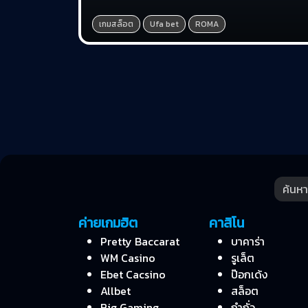
เกมสล็อต
Ufa bet
ROMA
ค่ายเกมฮิต
คาสิโน
Pretty Baccarat
บาคาร่า
WM Casino
รูเล็ต
Ebet Cacsino
ป๊อกเด้ง
Allbet
สล็อต
Big Gaming
กำถั่ว