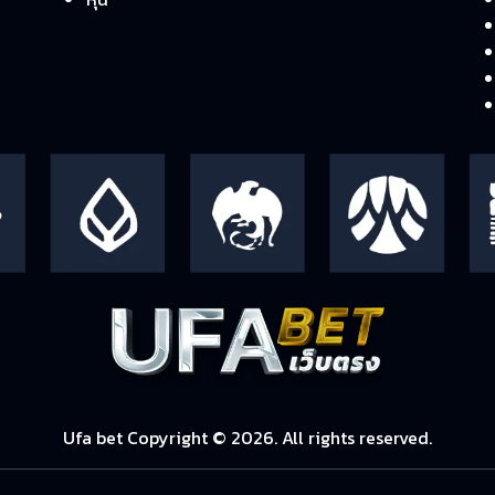
Ufa bet Copyright © 2026. All rights reserved.