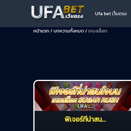
Ufa bet เว็บตรง
หน้าแรก
/
บทความทั้งหมด
/
เกมสล็อต
ฟิเจอร์ที่น่าสน...