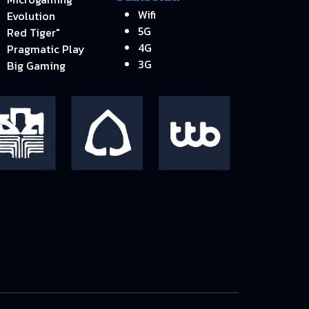
Wifi
Evolution
5G
Red Tiger"
4G
Pragmatic Play
3G
Big Gaming