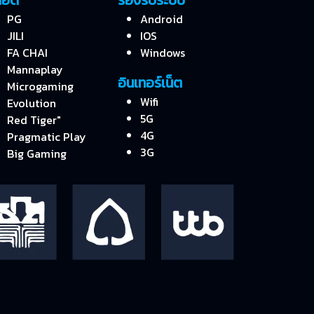
็อต
รองรับระบบ
PG
Android
JILI
IOS
FA CHAI
Windows
Mannaplay
อินเทอร์เน็ต
Microgaming
Wifi
Evolution
5G
Red Tiger"
4G
Pragmatic Play
3G
Big Gaming