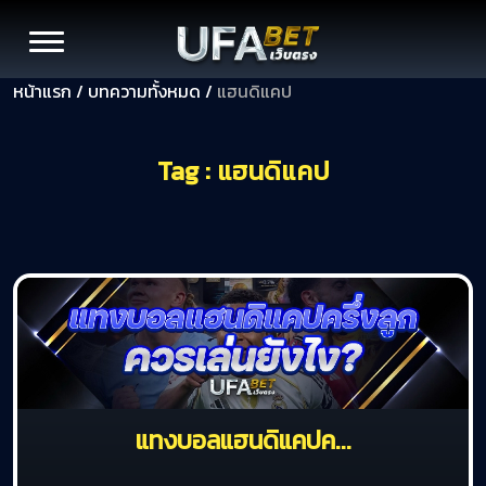
หน้าแรก
/
บทความทั้งหมด
/
แฮนดิแคป
Tag : แฮนดิแคป
แทงบอลแฮนดิแคปค...