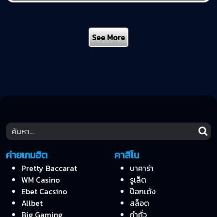
See More
ค่ายเกมฮิต
คาสิโน
Pretty Baccarat
บาคาร่า
WM Casino
รูเล็ต
Ebet Cacsino
ป๊อกเด้ง
Allbet
สล็อต
Big Gaming
กำถั่ว