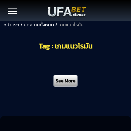
หน้าแรก
/
บทความทั้งหมด
/
เกมแนวโรมัน
Tag : เกมแนวโรมัน
See More