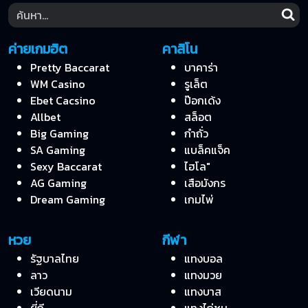
ค่ายเกมฮิต
คาสิโน
Pretty Baccarat
บาคาร่า
WM Casino
รูเล็ต
Ebet Cacsino
ป๊อกเด้ง
Allbet
สล็อต
Big Gaming
กำถั่ว
SA Gaming
แบล็คแจ็ค
Sexy Baccarat
ไฮโล"
AG Gaming
เสือมังกร
Dream Gaming
เกมไพ่
หวย
กีฬา
รัฐบาลไทย
แทงบอล
ลาว
แทงมวย
เวียดนาม
แทงบาส
ยี่กี
แทงไก่ชน