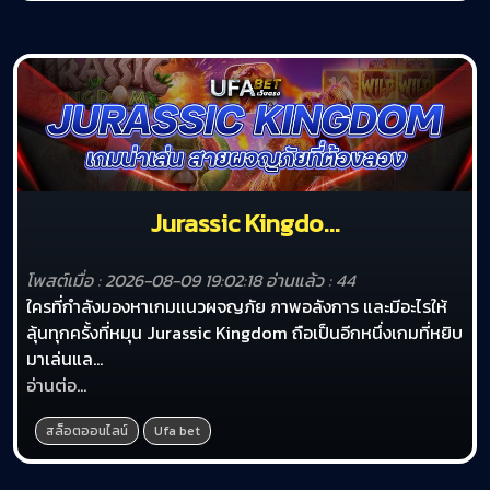
Jurassic Kingdo...
โพสต์เมื่อ : 2026-08-09 19:02:18
อ่านแล้ว : 44
ใครที่กำลังมองหาเกมแนวผจญภัย ภาพอลังการ และมีอะไรให้
ลุ้นทุกครั้งที่หมุน Jurassic Kingdom ถือเป็นอีกหนึ่งเกมที่หยิบ
มาเล่นแล...
อ่านต่อ...
สล็อตออนไลน์
Ufa bet