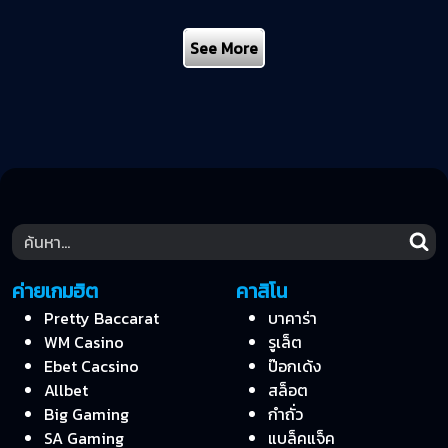
See More
ค่ายเกมฮิต
คาสิโน
Pretty Baccarat
บาคาร่า
WM Casino
รูเล็ต
Ebet Cacsino
ป๊อกเด้ง
Allbet
สล็อต
Big Gaming
กำถั่ว
SA Gaming
แบล็คแจ็ค