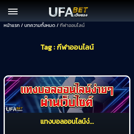
หน้าแรก
/
บทความทั้งหมด
/
กีฬาออนไลน์
Tag : กีฬาออนไลน์
แทงบอลออนไลน์ง่...