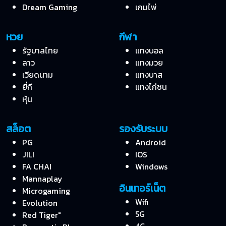
Dream Gaming
เกมไพ่
หวย
กีฬา
รัฐบาลไทย
แทงบอล
ลาว
แทงมวย
เวียดนาม
แทงบาส
ยี่กี
แทงไก่ชน
หุ้น
สล็อต
รองรับระบบ
PG
Android
JILI
IOS
FA CHAI
Windows
Mannaplay
อินเทอร์เน็ต
Microgaming
Wifi
Evolution
5G
Red Tiger"
4G