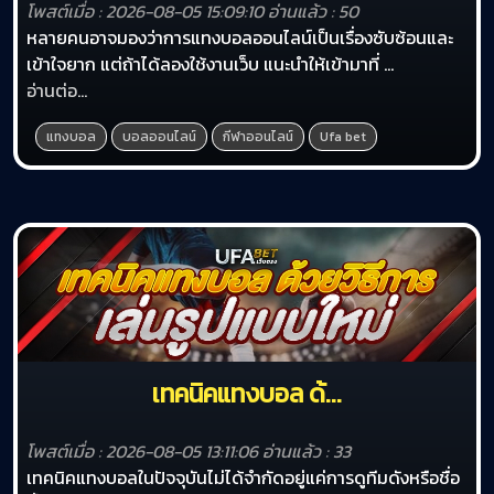
โพสต์เมื่อ : 2026-08-05 15:09:10
อ่านแล้ว : 50
หลายคนอาจมองว่าการแทงบอลออนไลน์เป็นเรื่องซับซ้อนและ
เข้าใจยาก แต่ถ้าได้ลองใช้งานเว็บ แนะนำให้เข้ามาที่ ...
อ่านต่อ...
แทงบอล
บอลออนไลน์
กีฬาออนไลน์
Ufa bet
เทคนิคแทงบอล ด้...
โพสต์เมื่อ : 2026-08-05 13:11:06
อ่านแล้ว : 33
เทคนิคแทงบอลในปัจจุบันไม่ได้จำกัดอยู่แค่การดูทีมดังหรือชื่อ