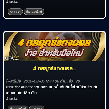
อ่านต่อ...
Ufa bet
กีฬาออนไลน์
4 กลยุทธ์แทงบอล...
โพสต์เมื่อ : 2026-08-05 12:44:08
อ่านแล้ว : 28
บรรยากาศของการดูบอลจะสนุกขึ้นทันทีเมื่อได้มีส่วนร่วมกับ
เกมแบบใกล้ชิด เว็บ ...
อ่านต่อ...
กีฬาออนไลน์
Ufa bet