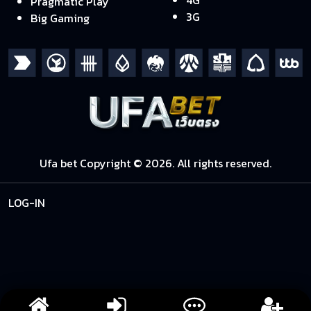
Pragmatic Play
3G
Big Gaming
Ufa bet Copyright © 2026. All rights reserved.
LOG-IN