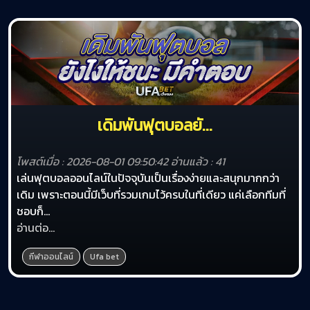
เดิมพันฟุตบอลยั...
โพสต์เมื่อ : 2026-08-01 09:50:42
อ่านแล้ว : 41
เล่นฟุตบอลออนไลน์ในปัจจุบันเป็นเรื่องง่ายและสนุกมากกว่า
เดิม เพราะตอนนี้มีเว็บที่รวมเกมไว้ครบในที่เดียว แค่เลือกทีมที่
ชอบก็...
อ่านต่อ...
กีฬาออนไลน์
Ufa bet