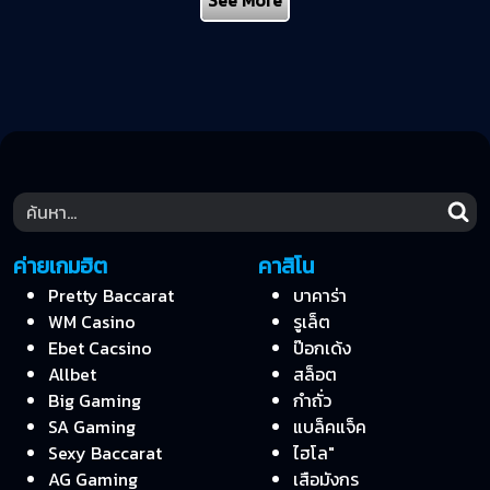
ค่ายเกมฮิต
คาสิโน
Pretty Baccarat
บาคาร่า
WM Casino
รูเล็ต
Ebet Cacsino
ป๊อกเด้ง
Allbet
สล็อต
Big Gaming
กำถั่ว
SA Gaming
แบล็คแจ็ค
Sexy Baccarat
ไฮโล"
AG Gaming
เสือมังกร