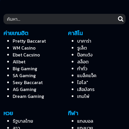
ค่ายเกมฮิต
คาสิโน
Pretty Baccarat
บาคาร่า
WM Casino
รูเล็ต
Ebet Cacsino
ป๊อกเด้ง
Allbet
สล็อต
Big Gaming
กำถั่ว
SA Gaming
แบล็คแจ็ค
Sexy Baccarat
ไฮโล"
AG Gaming
เสือมังกร
Dream Gaming
เกมไพ่
หวย
กีฬา
รัฐบาลไทย
แทงบอล
ลาว
แทงมวย