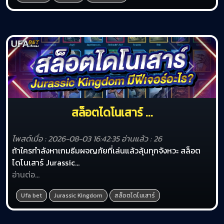
สล็อตไดโนเสาร์ ...
โพสต์เมื่อ : 2026-08-03 16:42:35
อ่านแล้ว : 26
ถ้าใครกำลังหาเกมธีมผจญภัยที่เล่นแล้วลุ้นทุกจังหวะ สล็อต
ไดโนเสาร์ Jurassic...
อ่านต่อ...
Ufa bet
Jurassic Kingdom
สล็อตไดโนเสาร์